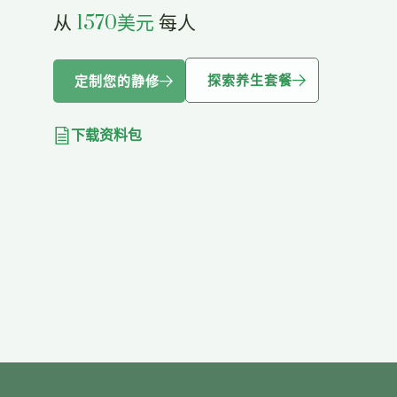
从
1570美元
每人
探索养生套餐
定制您的静修
下载资料包