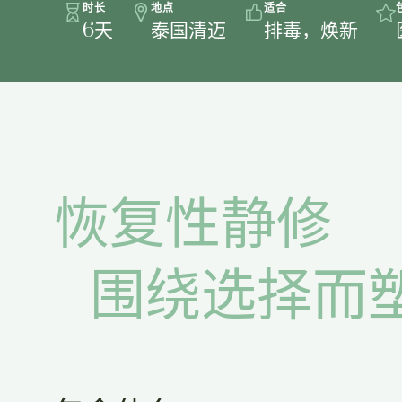
时长
地点
适合
6天
泰国清迈
排毒，焕新
恢复性静修
围绕选择而