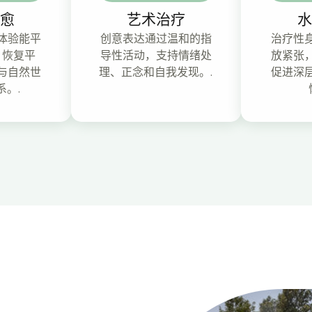
疗愈
艺术治疗
水
体验能平
创意表达通过温和的指
治疗性
，恢复平
导性活动，支持情绪处
放紧张
与自然世
理、正念和自我发现。.
促进深
系。.